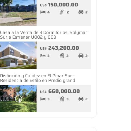
150,000.00
US$
4
2
2
Casa a la Venta de 3 Dormitorios, Solymar
Sur a Estrenar U002 y 003
243,200.00
US$
3
2
2
Distinción y Calidez en El Pinar Sur –
Residencia de Estilo en Predio grand
660,000.00
US$
3
3
2