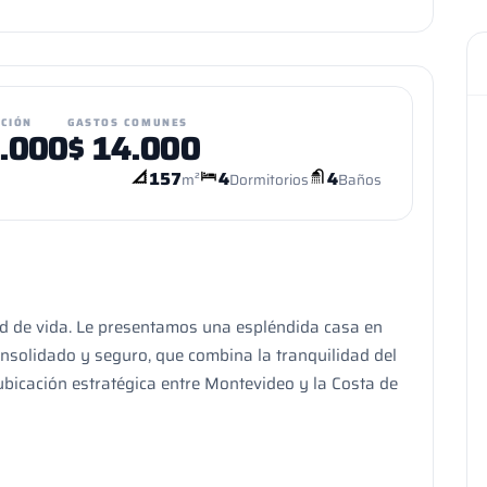
UCIÓN
GASTOS COMUNES
.000
$
14.000
157
4
4
m²
Dormitorios
Baños
dad de vida. Le presentamos una espléndida casa en
onsolidado y seguro, que combina la tranquilidad del
ubicación estratégica entre Montevideo y la Costa de