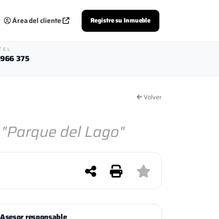
Área del cliente
Registre su Inmueble
TEL
 966 375
Volver
 "Parque del Lago"
Asesor responsable