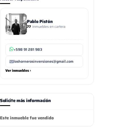
Pablo Pistón
77
inmuebles en cartera
+598 91 281 983
loshornerosinversiones@gmail.com
Ver inmuebles ›
Solicite más información
Este inmueble fue vendido