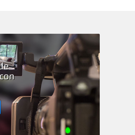
de
 con