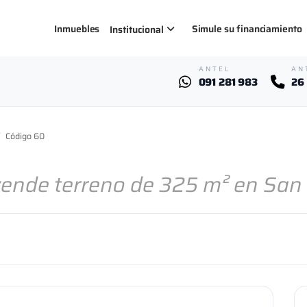
Inmuebles
Simule su financiamiento
Institucional
ANTEL
AN
091 281 983
26
Código 60
vende terreno de 325 m² en San 