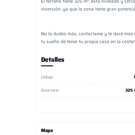
El terreno tiene 325 m², está nivelado y cerc
inversión, ya que la zona tiene gran potencial
No lo dudes más, contactame y te daré más d
tu sueño de tener tu propia casa en la costa!
Detalles
Código
325 
Área total
Mapa