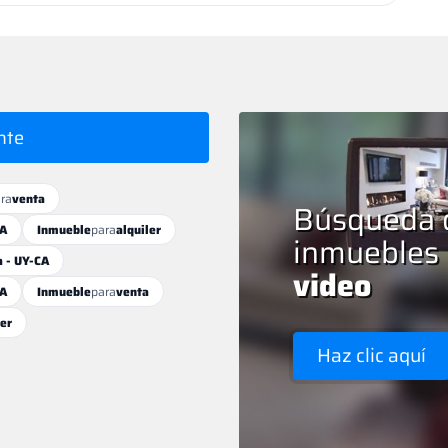
nte
ra
venta
Búsqueda 
CA
Inmueble
para
alquiler
inmuebles
a - UY-CA
video
CA
Inmueble
para
venta
ler
Haz clic aquí