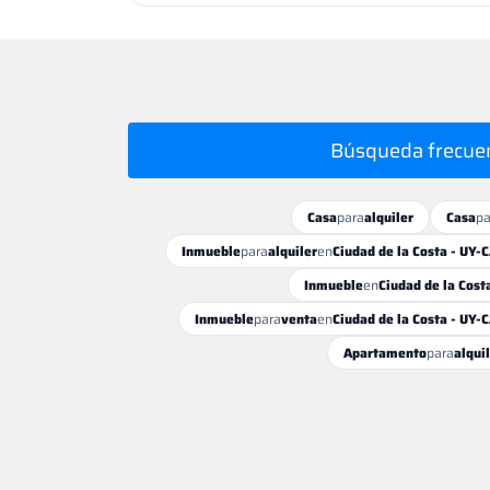
Búsqueda frecue
Casa
para
alquiler
Casa
pa
Inmueble
para
alquiler
en
Ciudad de la Costa - UY-
Inmueble
en
Ciudad de la Cost
Inmueble
para
venta
en
Ciudad de la Costa - UY-
Apartamento
para
alqui