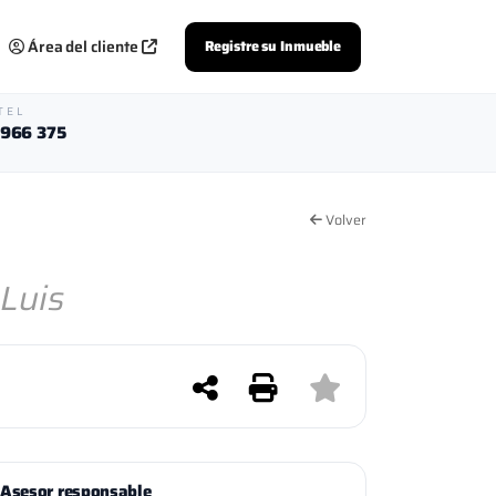
Área del cliente
Registre su Inmueble
TEL
 966 375
Volver
Luis
Asesor responsable