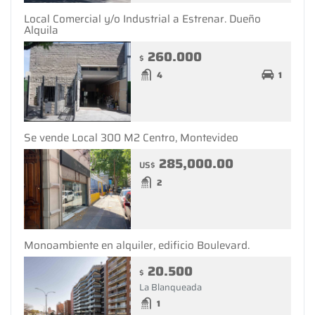
Local Comercial y/o Industrial a Estrenar. Dueño
Alquila
260.000
$
4
1
Se vende Local 300 M2 Centro, Montevideo
285,000.00
US$
2
Monoambiente en alquiler, edificio Boulevard.
20.500
$
La Blanqueada
1