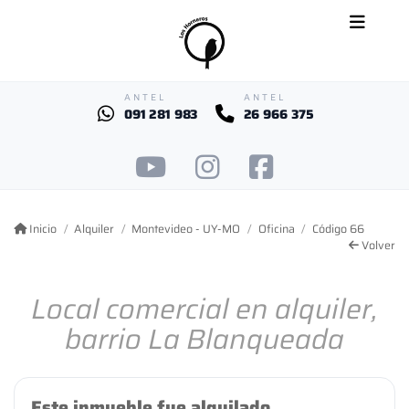
ANTEL
ANTEL
091 281 983
26 966 375
Inicio
Alquiler
Montevideo - UY-MO
Oficina
Código 66
Volver
Local comercial en alquiler,
barrio La Blanqueada
Este inmueble fue alquilado