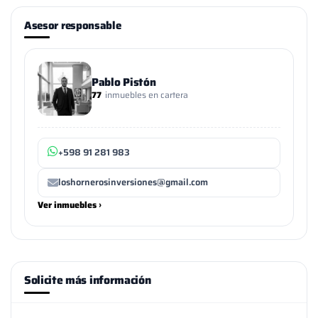
Asesor responsable
Pablo Pistón
77
inmuebles en cartera
+598 91 281 983
loshornerosinversiones@gmail.com
Ver inmuebles ›
Solicite más información